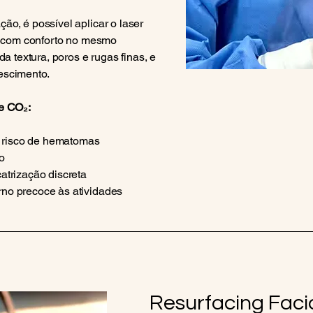
ão, é possível aplicar o laser
al com conforto no mesmo
textura, poros e rugas finas, e
escimento.
de CO₂:
 risco de hematomas
o
atrização discreta
rno precoce às atividades
Resurfacing Faci