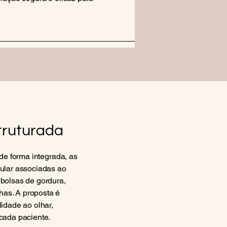
struturada
 de forma integrada, as
cular associadas ao
 bolsas de gordura,
has. A proposta é
lidade ao olhar,
 cada paciente.