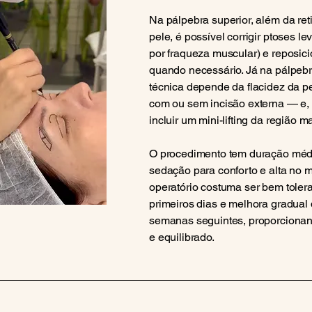
Na pálpebra superior, além da re
pele, é possível corrigir ptoses l
por fraqueza muscular) e reposic
quando necessário. Já na pálpebra
técnica depende da flacidez da p
com ou sem incisão externa — e,
incluir um mini-lifting da região ma
O procedimento tem duração méd
sedação para conforto e alta no 
operatório costuma ser bem toler
primeiros dias e melhora gradual
semanas seguintes, proporciona
e equilibrado.