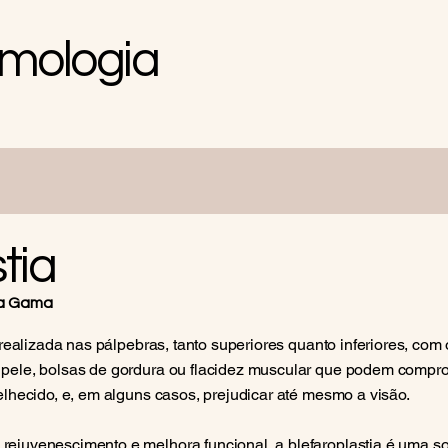
lmologia
tia
 da Gama
realizada nas pálpebras, tanto superiores quanto inferiores, com o
ele, bolsas de gordura ou flacidez muscular que podem comprom
elhecido, e, em alguns casos, prejudicar até mesmo a visão.
ejuvenescimento e melhora funcional, a blefaroplastia é uma so