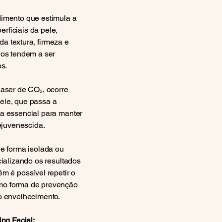
dimento que estimula a
ficiais da pele,
 textura, firmeza e
dos tendem a ser
os.
Laser de CO₂, ocorre
ele, que passa a
a essencial para manter
rejuvenescida.
de forma isolada ou
cializando os resultados
m é possível repetir o
mo forma de prevenção
o envelhecimento.
ing Facial: