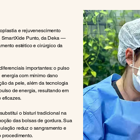
oplastia e rejuvenescimento
O₂ SmartXide Punto, da Deka —
mento estético e cirúrgico da
iferenciais importantes: o pulso
de energia com mínimo dano
ção da pele, além da tecnologia
 pulso de energia, resultando em
 eficazes.
substitui o bisturi tradicional na
moção das bolsas de gordura. Sua
gulação reduz o sangramento e
o procedimento.