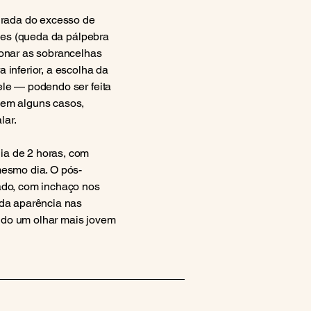
tirada do excesso de
eves (queda da pálpebra
ionar as sobrancelhas
 inferior, a escolha da
ele — podendo ser feita
 em alguns casos,
lar.
ia de 2 horas, com
mesmo dia. O pós-
ado, com inchaço nos
 da aparência nas
ndo um olhar mais jovem