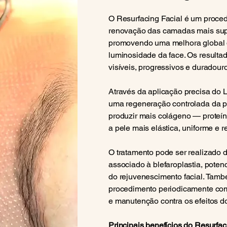
O Resurfacing Facial é um proce
renovação das camadas mais super
promovendo uma melhora global da
luminosidade da face. Os resulta
visíveis, progressivos e duradour
Através da aplicação precisa do 
uma regeneração controlada da p
produzir mais colágeno — proteín
a pele mais elástica, uniforme e 
O tratamento pode ser realizado 
associado à blefaroplastia, poten
do rejuvenescimento facial. També
procedimento periodicamente co
e manutenção contra os efeitos d
Principais benefícios do Resurfac