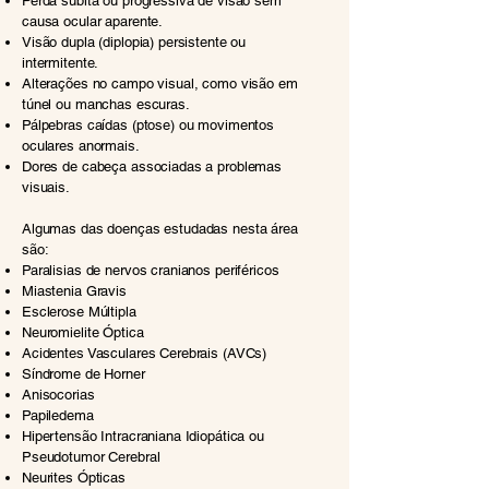
Perda súbita ou progressiva de visão sem
causa ocular aparente.
Visão dupla (diplopia) persistente ou
intermitente.
Alterações no campo visual, como visão em
túnel ou manchas escuras.
Pálpebras caídas (ptose) ou movimentos
oculares anormais.
Dores de cabeça associadas a problemas
visuais.
Algumas das doenças estudadas nesta área
são:
Paralisias de nervos cranianos periféricos
Miastenia Gravis
Esclerose Múltipla
Neuromielite Óptica
Acidentes Vasculares Cerebrais (AVCs)
Síndrome de Horner
Anisocorias
Papiledema
Hipertensão Intracraniana Idiopática ou
Pseudotumor Cerebral
Neurites Ópticas